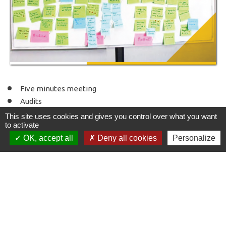
Five minutes meeting
Audits
PDCA
This site uses cookies and gives you control over what you want
to activate
Suivi des performances...
OK, accept all
Deny all cookies
Personalize
Une équipe au service de la qualité